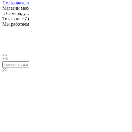
Пользовательское соглашение
Магазин мебели
Dolce Vita
г. Самара
,
ул. Дыбенко, д.33
Телефон:
+7 (846) 310-00-50
Мы работаем
ежедневно с 10:00 до 20:00